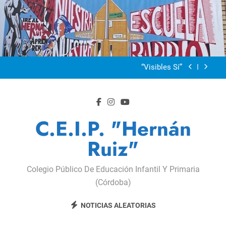
Dia De La Familia
Saltar
al
«SEMANA DE LA RUEDA»
contenido
Apadrinamiento Lector 2026
“Visibles Sí”
Dia De La Familia
«SEMANA DE LA RUEDA»
C.E.I.P. "Hernán
Apadrinamiento Lector 2026
Ruiz"
“Visibles Sí”
Colegio Público De Educación Infantil Y Primaria
(Córdoba)
NOTICIAS ALEATORIAS