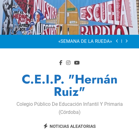
Saltar
al
“Visibles Sí”
contenido
Dia De La Familia
«SEMANA DE LA RUEDA»
Apadrinamiento Lector 2026
“Visibles Sí”
C.E.I.P. "Hernán
Dia De La Familia
Ruiz"
«SEMANA DE LA RUEDA»
Colegio Público De Educación Infantil Y Primaria
Apadrinamiento Lector 2026
(Córdoba)
“Visibles Sí”
NOTICIAS ALEATORIAS